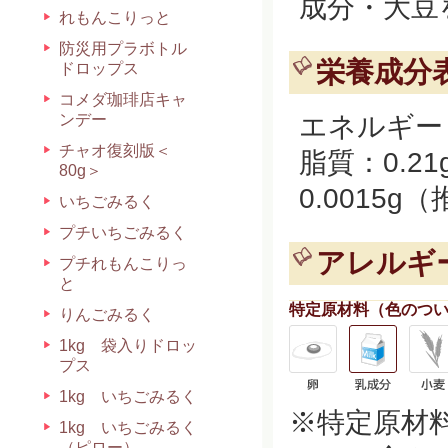
成分・大豆
れもんこりっと
防災用プラボトル
栄養成分表
ドロップス
コメダ珈琲店キャ
ンデー
エネルギー：1
チャオ復刻版＜
脂質：0.21
80g＞
0.0015g
いちごみるく
プチいちごみるく
アレルギ
プチれもんこりっ
と
特定原材料（色のつ
りんごみるく
1kg 袋入りドロッ
プス
1kg いちごみるく
※特定原材
1kg いちごみるく
（ピロー）