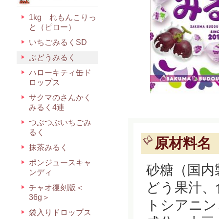
1kg れもんこりっ
と（ピロー）
いちごみるくSD
ぶどうみるく
ハローキティ缶ド
ロップス
サクマのさんかく
みるく4連
つぶつぶいちごみ
るく
原材料名
抹茶みるく
ポンジュースキャ
砂糖（国内
ンディ
どう果汁、
チャオ復刻版＜
36g＞
トシアニン
袋入りドロップス