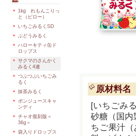
1kg れもんこりっ
と（ピロー）
いちごみるくSD
ぶどうみるく
ハローキティ缶ド
ロップス
サクマのさんかく
みるく4連
つぶつぶいちごみ
るく
原材料名
抹茶みるく
ポンジュースキャ
[いちごみる
ンディ
砂糖（国内
チャオ復刻版＜
36g＞
ちご果汁（
袋入りドロップス