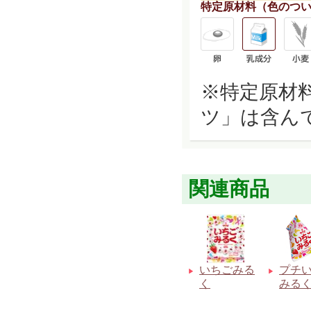
特定原材料（色のつ
※特定原材
ツ」は含ん
関連商品
いちごみる
プチ
く
みる