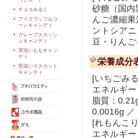
砂糖（国内
チョコみるく
んご濃縮果
アイスワッフルコ
ーンキャンディ
ントシアニ
グレープスカッシ
豆・りんご
ュキャンディ
罪深いももキャン
ディ
栄養成分表
罪深いマスカット
キャンディ
[いちごみる
エネルギー：1
脂質：0.21
0.0016g 
[れもんこり
エネルギー：1