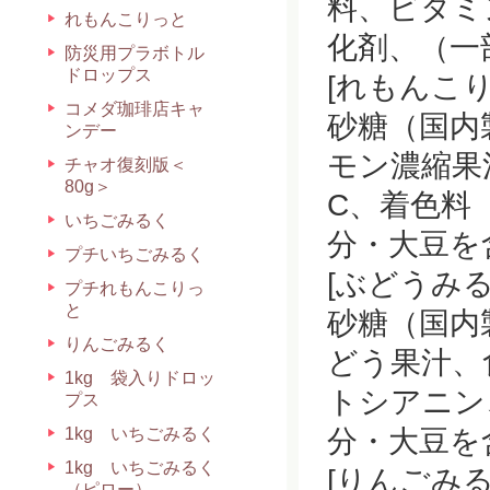
料、ビタミ
れもんこりっと
化剤、（一
防災用プラボトル
ドロップス
[れもんこり
コメダ珈琲店キャ
砂糖（国内
ンデー
モン濃縮果
チャオ復刻版＜
80g＞
C、着色料
いちごみるく
分・大豆を
プチいちごみるく
[ぶどうみる
プチれもんこりっ
と
砂糖（国内
りんごみるく
どう果汁、
1kg 袋入りドロッ
トシアニン
プス
1kg いちごみるく
分・大豆を
1kg いちごみるく
[りんごみる
（ピロー）