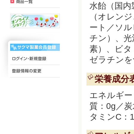
水飴（国内
（オレンジ
ート／ソル
チン）、光
素）、ビタ
ゼラチンを
栄養成分表
エネルギー：
質：0g／炭
タミンC：1