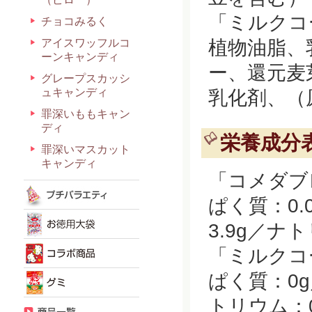
「ミルクコ
チョコみるく
アイスワッフルコ
植物油脂、
ーンキャンディ
ー、還元麦
グレープスカッシ
ュキャンディ
乳化剤、（
罪深いももキャン
ディ
栄養成分表
罪深いマスカット
キャンディ
「コメダブ
ぱく質：0.
3.9g／ナ
「ミルクコ
ぱく質：0g
トリウム：