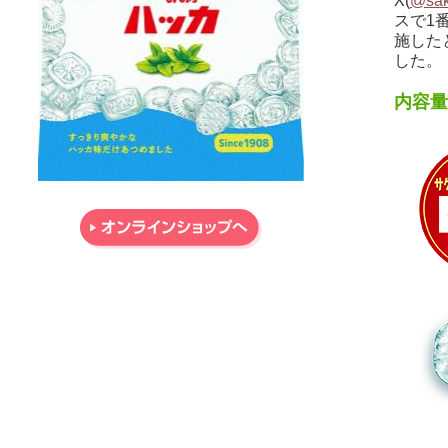
X(
@sak
スで1
施した
した。
内容量