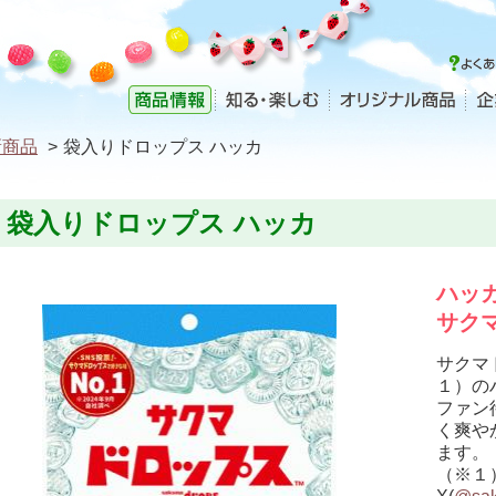
新商品
>
袋入りドロップス ハッカ
袋入りドロップス ハッカ
ハッ
サク
サクマ
１）の
ファン
く爽や
ます。
（※１