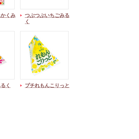
んかくみ
つぶつぶいちごみる
く
みるく
プチれもんこりっと