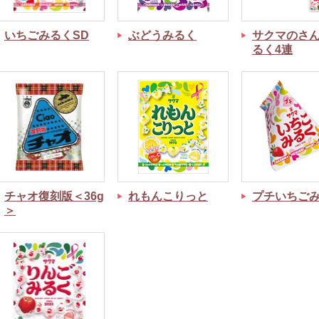
いちごみるくSD
ぶどうみるく
サクマのさ
るく4連
チャオ復刻版＜36g
れもんこりっと
プチいちご
＞