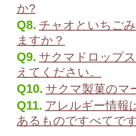
か?
Q8.
チャオといちごみ
ますか？
Q9.
サクマドロップス
えてください。
Q10.
サクマ製菓のマ
Q11.
アレルギー情報
あるものですべてで