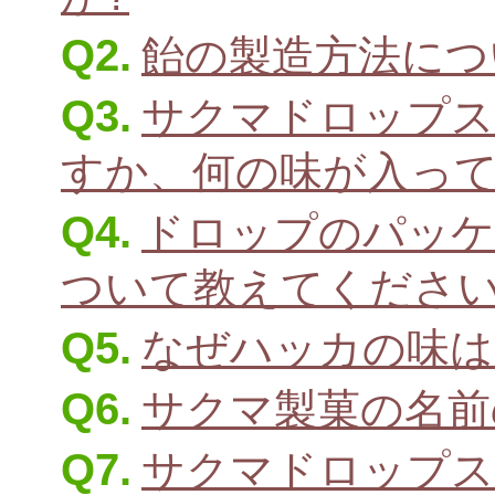
Q2.
飴の製造方法につ
Q3.
サクマドロップス
すか、何の味が入って
Q4.
ドロップのパッケ
ついて教えてくださ
Q5.
なぜハッカの味は
Q6.
サクマ製菓の名前
Q7.
サクマドロップス