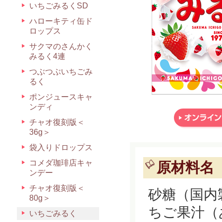
いちごみるくSD
ハローキティ缶ド
ロップス
サクマのさんかく
みるく4連
つぶつぶいちごみ
るく
ポンジュースキャ
ンディ
チャオ復刻版＜
36g＞
袋入りドロップス
コメダ珈琲店キャ
原材料名
ンデー
チャオ復刻版＜
砂糖（国内
80g＞
ちご果汁（
いちごみるく