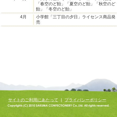
「春空のど飴」「夏空のど飴」「秋空のど
飴」「冬空のど飴」
4月
小学館「三丁目の夕日」ライセンス商品発
売
サイトのご利用にあたって
|
プライバシーポリシー