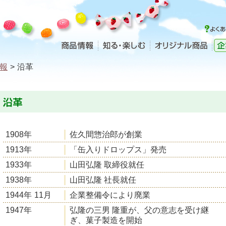
報
>
沿革
1908年
佐久間惣治郎が創業
1913年
「缶入りドロップス」発売
1933年
山田弘隆 取締役就任
1938年
山田弘隆 社長就任
1944年
11月
企業整備令により廃業
1947年
弘隆の三男 隆重が、父の意志を受け継
ぎ、菓子製造を開始