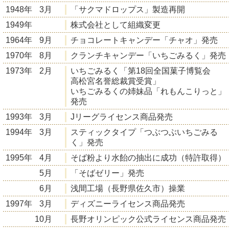
1948年
3月
「サクマドロップス」製造再開
1949年
株式会社として組織変更
1964年
9月
チョコレートキャンデー「チャオ」発売
1970年
8月
クランチキャンデー「いちごみるく」発売
1973年
2月
いちごみるく「第18回全国菓子博覧会
高松宮名誉総裁賞受賞」
いちごみるくの姉妹品「れもんこりっと」
発売
1993年
3月
Jリーグライセンス商品発売
1994年
3月
スティックタイプ「つぶつぶいちごみる
く」発売
1995年
4月
そば粉より水飴の抽出に成功（特許取得）
5月
「そばゼリー」発売
6月
浅間工場（長野県佐久市）操業
1997年
3月
ディズニーライセンス商品発売
10月
長野オリンピック公式ライセンス商品発売