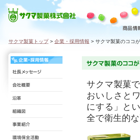
サクマ製菓トップ
>
企業・採用情報
>
サクマ製菓のココ
サクマ製菓で
おいしさと
にする」とい
全で衛生的な