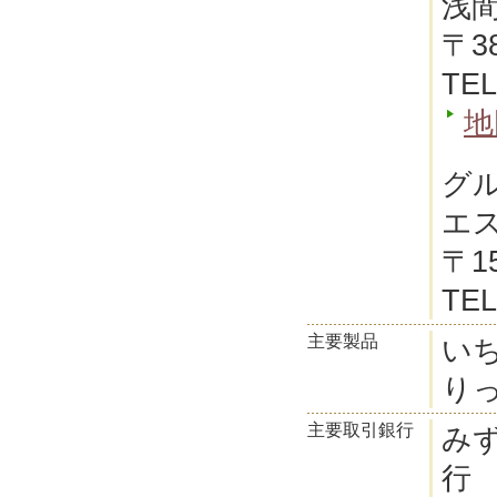
浅
〒3
TEL
地
グ
エ
〒1
TEL
主要製品
い
り
主要取引銀行
み
行