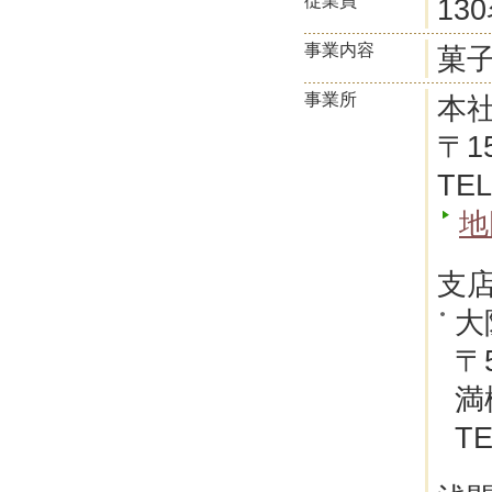
従業員
13
事業内容
菓
事業所
本
〒1
TEL
地
支
大
〒
満
TE