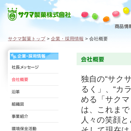
サクマ製菓トップ
>
企業・採用情報
>
会社概要
独自の“サク
るく」、“カ
める「サクマ
は、これまで
人々の笑顔と
そして現在は