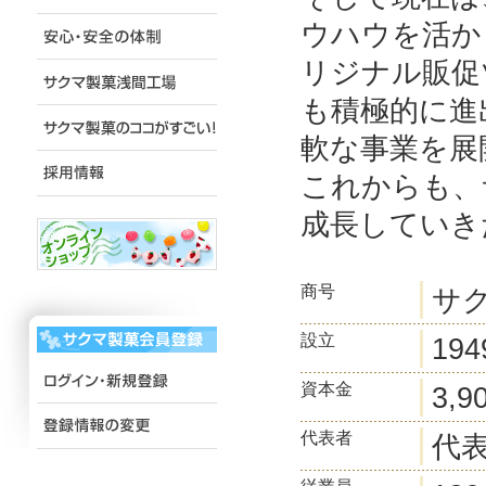
ウハウを活か
リジナル販促
も積極的に進
軟な事業を展
これからも、
成長していき
商号
サ
設立
19
資本金
3,
代表者
代