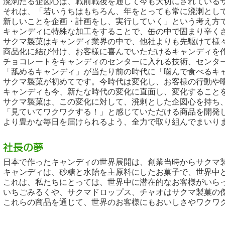
溌溂たる企図心は、戦前戦後を通して今も大切にされている
それは、「若いうちはもちろん、年をとっても常に溌溂とし
新しいことを企画・計画をし、実行していく」という考え方
キャンディに特殊な加工をすることで、缶の中で固まり辛く
サクマ製菓はキャンディ業界の中で、他社よりも先駆けて様
商品化に結び付け、お客様に喜んでいただけるキャンディを
チョコレートをキャンディのセンターに入れる技術、センタ
「舐めるキャンディ」が当たり前の時代に「噛んで食べるキ
サクマ製菓が初めてです。今時代は変化し、お客様の行動や
キャンディも今、新たな時代の変化に直面し、変化すること
サクマ製菓は、この変化に対して、溌剌とした企図心を持ち
「見ていてワクワクする！」と感じていただける商品を開発
より豊かな毎日を届けられるよう、全力で取り組んでまいり
日本で作ったキャンディの世界展開は、創業当時からサクマ
キャンディは、砂糖と水飴を主原料にしたお菓子で、世界中
これは、私たちにとっては、世界中に潜在的なお客様がいら
いちごみるくや、サクマドロップス、チャオはサクマ製菓の
これらの商品を通じて、世界のお客様にもおいしさやワクワ