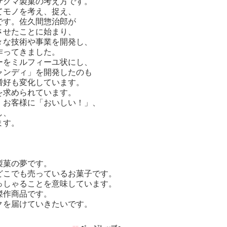
サクマ製菓の考え方です。
てモノを考え、捉え、
です。佐久間惣治郎が
させたことに始まり、
々な技術や事業を開発し、
作ってきました。
ーをミルフィーユ状にし、
ャンディ」を開発したのも
嗜好も変化しています。
を求められています。
、お客様に「おいしい！」、
し、
ます。
製菓の夢です。
どこでも売っているお菓子です。
っしゃることを意味しています。
傑作商品です。
クを届けていきたいです。